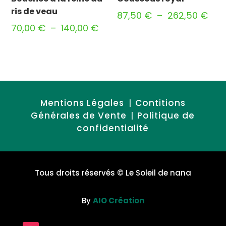
ris de veau
Pla
87,50
€
–
262,50
€
Plage
70,00
€
–
140,00
€
de
de
prix 
prix :
87,
70,00 €
à
à
262
140,00 €
Mentions Légales
Contitions
|
Générales de Vente
Politique de
|
confidentialité
Tous droits réservés
© Le Soleil de nana
By
AIO Création