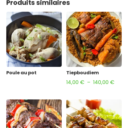
Produits similaires
Poule au pot
Tiepboudiem
Plag
14,00
€
–
140,00
€
de
prix :
14,00
à
140,0