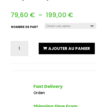
Plage
79,60
€
–
199,00
€
de
prix :
NOMBRE DE PART
79,60 €
à
199,00 €
QUANTITÉ
AJOUTER AU PANIER
DE
FILET
DE
BOEUF
WELLINGTON
Fast Delivery
Orden
Shipping time From