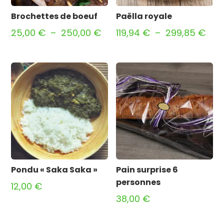
Brochettes de boeuf
Paëlla royale
Plage
Pla
25,00
€
–
250,00
€
119,94
€
–
299,85
€
de
de
prix :
prix 
25,00 €
119,
à
à
250,00 €
299
Pondu « Saka Saka »
Pain surprise 6
personnes
12,00
€
38,00
€