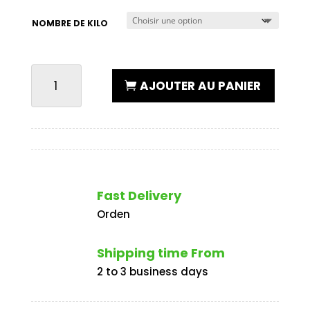
de
prix :
NOMBRE DE KILO
25,00 €
à
250,00 €
QUANTITÉ
AJOUTER AU PANIER
DE
BROCHETTES
DE
VEAU
À
LA
Fast Delivery
PROVENÇALE
Orden
Shipping time From
2 to 3 business days