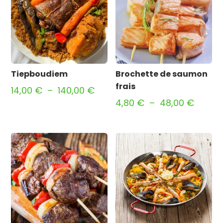
Tiepboudiem
Brochette de saumon
frais
Plage
14,00
€
–
140,00
€
Plage
de
4,80
€
–
48,00
€
de
prix :
prix :
14,00 €
4,80 €
à
à
140,00 €
48,00