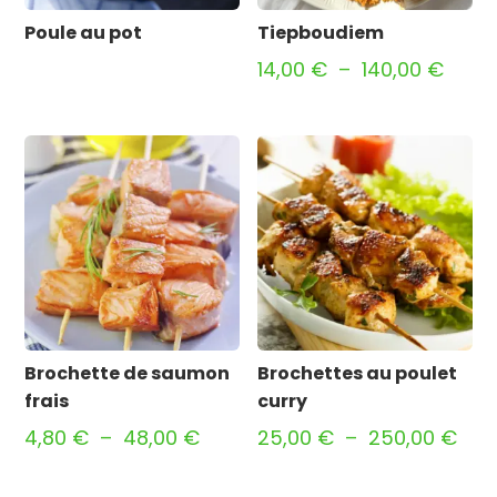
Poule au pot
Tiepboudiem
Plag
14,00
€
–
140,00
€
de
prix :
14,00
à
140,0
Brochette de saumon
Brochettes au poulet
frais
curry
Plage
Pla
4,80
€
–
48,00
€
25,00
€
–
250,00
€
de
de
prix :
prix 