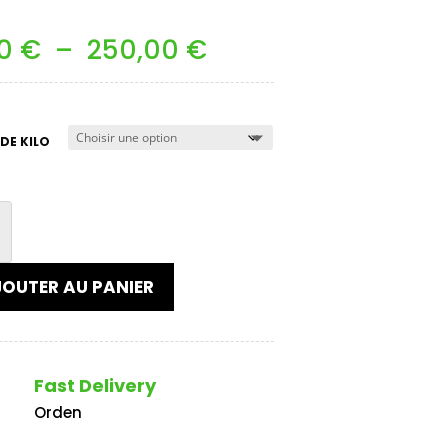
Plage
00
€
–
250,00
€
de
prix :
25,00 €
à
DE KILO
250,00 €
ES
OUTER AU PANIER
Fast Delivery
Orden