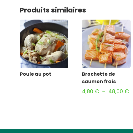
Produits similaires
Poule au pot
Brochette de
saumon frais
P
4,80
€
–
48,00
€
d
pr
4
à
4