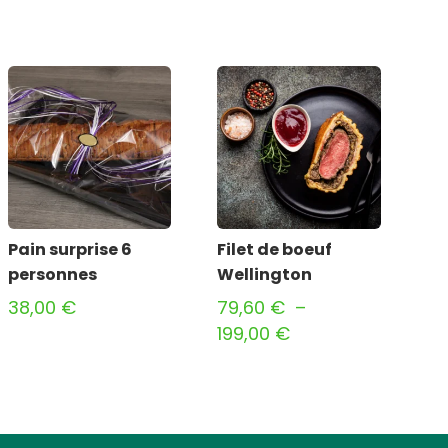
Pain surprise 6
Filet de boeuf
personnes
Wellington
38,00
€
79,60
€
–
Plage
199,00
€
de
prix :
79,60 €
à