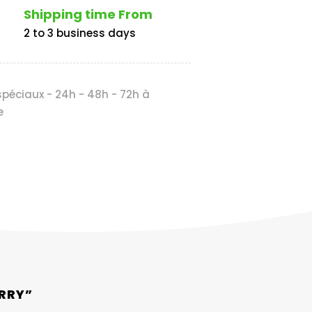
Shipping time From
2 to 3 business days
péciaux - 24h - 48h - 72h à
e
URRY”