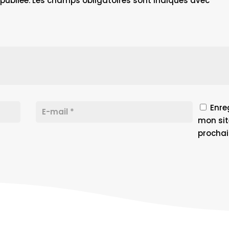
publiée.
Les champs obligatoires sont indiqués avec
*
Enre
mon sit
prochai