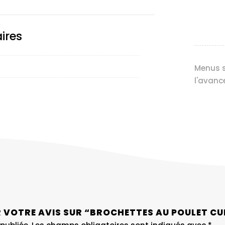
ires
Menus s
l'avanc
ER VOTRE AVIS SUR “BROCHETTES AU POULET C