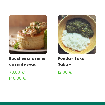
Bouchée à la reine
Pondu « Saka
au ris de veau
Saka »
lage
70,00
€
–
12,00
€
e
Plage
140,00
€
ix :
de
,80 €
prix :
70,00 €
8,00 €
à