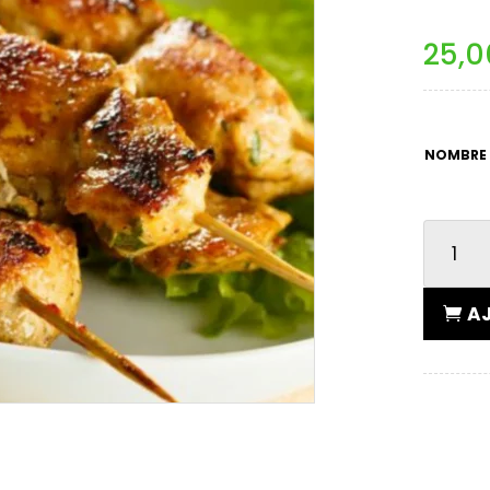
25,
NOMBRE 
QUANTITÉ
DE
BROCHETT
AJ
AU
POULET
CURRY