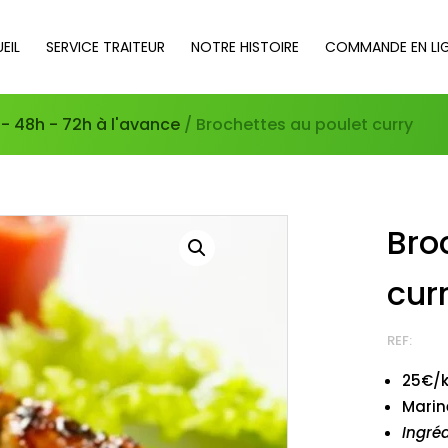
EIL
SERVICE TRAITEUR
NOTRE HISTOIRE
COMMANDE EN LI
- 48h - 72h à l'avance
/ Brochettes au poulet curry
Bro
cur
REF:
25€/k
Marin
Ingréd