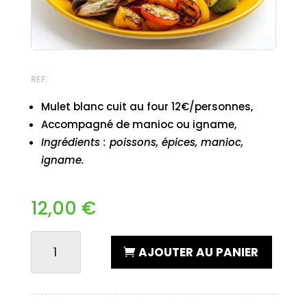
REF:
Mulet blanc cuit au four 12€/personnes,
Accompagné de manioc ou igname,
Ingrédients : poissons, épices, manioc,
igname.
12,00
€
QUANTITÉ
AJOUTER AU PANIER
DE
MULET
BLANC