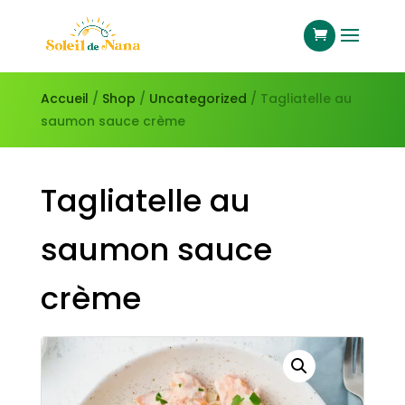
Accueil
/
Shop
/
Uncategorized
/ Tagliatelle au
saumon sauce crème
Tagliatelle au
saumon sauce
crème