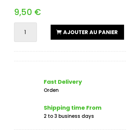
9,50
€
QUANTITÉ
AJOUTER AU PANIER
DE
TAGLIATELLE
AU
SAUMON
SAUCE
CRÈME
Fast Delivery
Orden
Shipping time From
2 to 3 business days